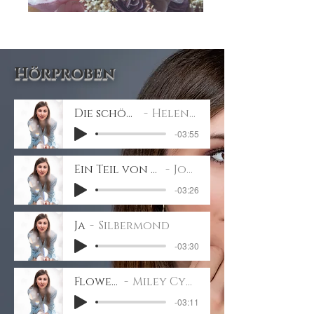
Hörproben
Die schönste Reise
Helene Fischer
-03:55
Ein Teil von meinem Herzen
Jonathan
-03:26
Ja
Silbermond
-03:30
Flowers
Miley Cyrus
-03:11