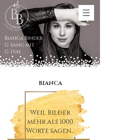
Bianca Binder
G´sang mit
G´füh
BIANCA
Weil Bilder
mehr als 1000
Worte sagen...