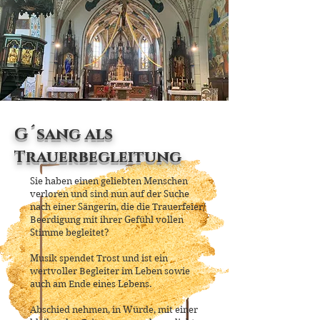
G´sang als
Trauerbegleitung
Sie haben einen geliebten Menschen
verloren und
sind nun auf der Suche
nach einer Sängerin,
die die Trauerfeier/
Beerdigung
mit ihrer Gefühl vollen
Stimme begleitet?
Musik spendet Trost und ist ein
wertvoller
Begleiter im Leben sowie
auch am Ende eines
Lebens.
Abschied nehmen, in Würde, mit einer