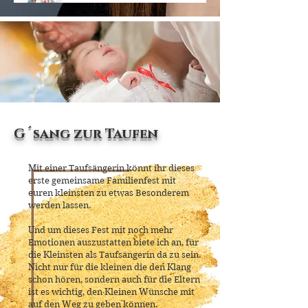
G´sang zur Taufen
Mit einer Taufsängerin könnt ihr dieses
erste gemeinsame Familienfest mit
euren kleinsten
zu etwas Besonderem
werden lassen.
Und um
dieses Fest mit noch mehr
Emotionen auszustatten biete ich an, für
die Kleinsten als Taufsängerin da zu sein.
Nicht nur für die kleinen die den Klang
schon hören, sondern auch für die Eltern
ist es wichtig, den Kleinen Wünsche mit
auf den Weg zu geben können.