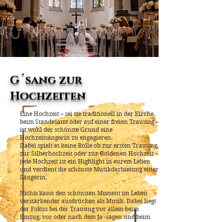
G´sang zur
Hochzeiten
Eine Hochzeit – sei sie traditionell in der Kirche,
beim Standesamt oder auf einer freien Trauung –
ist wohl der schönste Grund eine
Hochzeitsängerin zu engagieren.
Dabei spielt es keine Rolle ob zur ersten Trauung,
zur Silberhochzeit oder zur Goldenen Hochzeit –
jede Hochzeit ist ein Highlight in eurem Leben
und verdient die schönste Musikdarbietung einer
Sängerin.
Nichts kann den schönsten Moment im Leben
verstärkender ausdrücken als Musik. Dabei liegt
der Fokus bei der Trauung vor allem beim
Einzug, vor oder nach dem Ja -sagen und beim